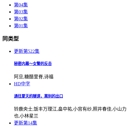
第04集
第03集
第02集
第01集
同类型
更新第522集
秘密内幕～女警的反击
阿旦,糖醋里脊,诗福
HD中字
通往夏天的隧道，离别的出口
铃鹿央士,饭丰万理江,畠中祐,小宫有纱,照井春佳,小山力
也,小林星兰
更新第14集