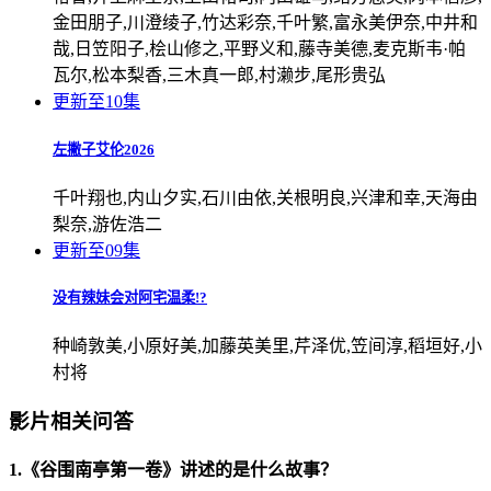
金田朋子,川澄绫子,竹达彩奈,千叶繁,富永美伊奈,中井和
哉,日笠阳子,桧山修之,平野义和,藤寺美德,麦克斯韦·帕
瓦尔,松本梨香,三木真一郎,村濑步,尾形贵弘
更新至10集
左撇子艾伦2026
千叶翔也,内山夕实,石川由依,关根明良,兴津和幸,天海由
梨奈,游佐浩二
更新至09集
没有辣妹会对阿宅温柔!?
种崎敦美,小原好美,加藤英美里,芹泽优,笠间淳,稻垣好,小
村将
影片相关问答
1.《谷围南亭第一卷》讲述的是什么故事？