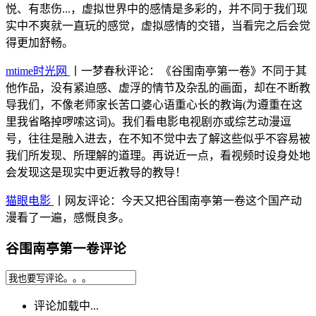
悦、有悲伤...，虚拟世界中的感情是多彩的，并不同于我们现
实中不爽就一直玩的感觉，虚拟感情的交错，当看完之后会觉
得更加舒畅。
mtime时光网
丨一梦春秋评论：《谷围南亭第一卷》不同于其
他作品，没有紧迫感、虚浮的情节及杂乱的画面，却在不断教
导我们，不像老师家长苦口婆心语重心长的教诲(为遵重在这
里我省略掉啰嗦这词)。我们看电影电视剧亦或综艺动漫逗
号，往往是融入进去，在不知不觉中去了解这些似乎不容易被
我们所发现、所理解的道理。再说近一点，看视频时设身处地
会发现这是现实中更近教导的教导！
猫眼电影
丨网友评论：今天又把谷围南亭第一卷这个国产动
漫看了一遍，感慨良多。
谷围南亭第一卷评论
评论加载中...