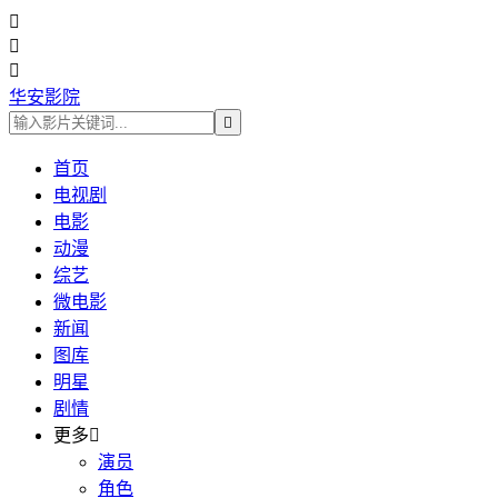



华安影院

首页
电视剧
电影
动漫
综艺
微电影
新闻
图库
明星
剧情
更多

演员
角色