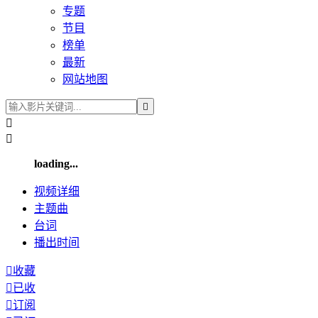
专题
节目
榜单
最新
网站地图



loading...
视频
详细
主题曲
台词
播出
时间

收藏

已收

订阅