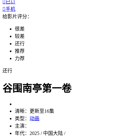

已订

手机
给影片评分：
很差
较差
还行
推荐
力荐
还行
谷围南亭第一卷
清晰：
更新至16集
类型：
动画
主演：
年代：
2025 / 中国大陆 /