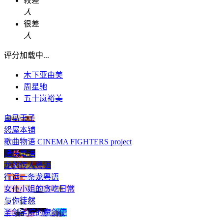
较差
人
很差
人
评分加载中...
木下亚由美
周星驰
五十岚裕美
白马王子
怨屋本铺
歌曲物语 CINEMA FIGHTERS project
赌侠粤语
龙的传人粤语
行运一条龙粤语
女仆小姐的贪吃日常
与你徒然
圣剑学院的魔剑使