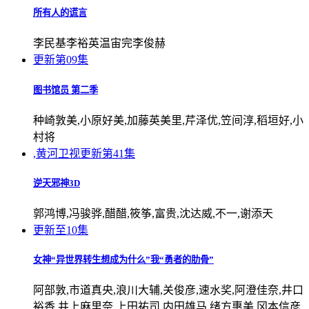
所有人的谎言
李民基李裕英温宙完李俊赫
更新第09集
图书馆员 第二季
种崎敦美,小原好美,加藤英美里,芹泽优,笠间淳,稻垣好,小
村将
,黄河卫视
更新第41集
逆天邪神3D
郭鸿博,冯骏骅,醋醋,筱筝,富贵,沈达威,不一,谢添天
更新至10集
女神“异世界转生想成为什么”我“勇者的肋骨”
阿部敦,市道真央,浪川大辅,关俊彦,速水奖,阿澄佳奈,井口
裕香,井上麻里奈,上田祐司,内田雄马,绪方惠美,冈本信彦,