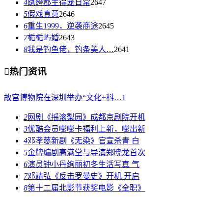
4
纨绔郡主得宠日常
2647
5
假戏真意
2646
6
重生1999，逆袭商途
2645
7
栀栀屿婚
2643
8
我是钓鱼佬，钓条美人…
2641

热门资讯
故宫博物院在深圳举办“文化+科…
1
2
网剧《摇滚梨园》成都京剧院开机
3
优酷会员嘭嘭卡福利上新，嘭出新
4
邓孝慈新剧《无染》官宣杀青 白
5
金牌编剧高满堂与导演郑晓龙首次
6
演员钟小丹绚丽初冬生活写真 气
7
邓靖弘《反击罗曼史》开机 开启
8
第十二届北影节获奖电影《全职》