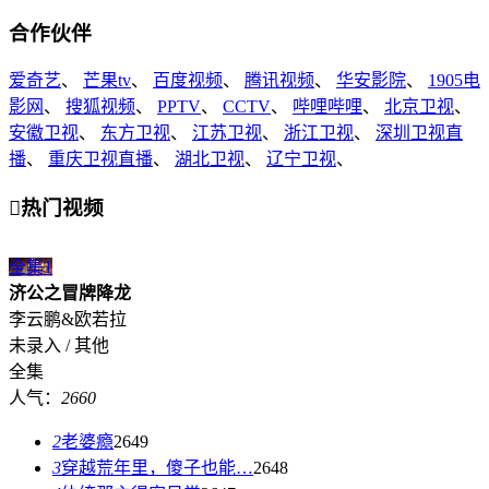
合作伙伴
爱奇艺
、
芒果tv
、
百度视频
、
腾讯视频
、
华安影院
、
1905电
影网
、
搜狐视频
、
PPTV
、
CCTV
、
哔哩哔哩
、
北京卫视
、
安徽卫视
、
东方卫视
、
江苏卫视
、
浙江卫视
、
深圳卫视直
播
、
重庆卫视直播
、
湖北卫视
、
辽宁卫视
、

热门视频
全集
1
济公之冒牌降龙
李云鹏&欧若拉
未录入 / 其他
全集
人气：
2660
2
老婆瘾
2649
3
穿越荒年里，傻子也能…
2648