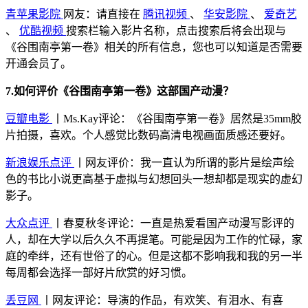
青苹果影院
网友：请直接在
腾讯视频
、
华安影院
、
爱奇艺
、
优酷视频
搜索栏输入影片名称，点击搜索后将会出现与
《谷围南亭第一卷》相关的所有信息，您也可以知道是否需要
开通会员了。
7.如何评价《谷围南亭第一卷》这部国产动漫？
豆瓣电影
丨Ms.Kay评论：《谷围南亭第一卷》居然是35mm胶
片拍摄，喜欢。个人感觉比数码高清电视画面质感还要好。
新浪娱乐点评
丨网友评价：我一直认为所谓的影片是绘声绘
色的书比小说更高基于虚拟与幻想回头一想却都是现实的虚幻
影子。
大众点评
丨春夏秋冬评论：一直是热爱看国产动漫写影评的
人，却在大学以后久久不再提笔。可能是因为工作的忙碌，家
庭的牵绊，还有世俗了的心。但是这都不影响我和我的另一半
每周都会选择一部好片欣赏的好习惯。
丢豆网
丨网友评论：导演的作品，有欢笑、有泪水、有喜