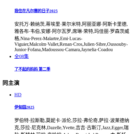
我住在凡尔赛的日子2025
安托万·赖纳茨,蒂埃里·莱尔米特,阿丽亚娜·阿斯卡里德,
雅各布·韦伯,安娜·阿尔瓦罗,席琳·荣特,玛佳丽·罗森茨威
格,Nina·Perez-Malartre,Emi·Lucas-
Viguier,Malcolm·Vallet,Renan·Cros,Julien·Sibre,Oussouby-
Junior·Fofana,Madoussou·Camara,Jaynelia·Coadou
全08集
了不起的妈妈 第二季
同主演
HD
伊甸园2025
罗伯特·拉斯勒,莫妮卡·派伦,莎拉·弗伦奇,萨拉·波莱德纳
克,莎拉·尼克林,Dazelle,Yvette,吉吉·古斯汀,Jazz,Egger,瑞