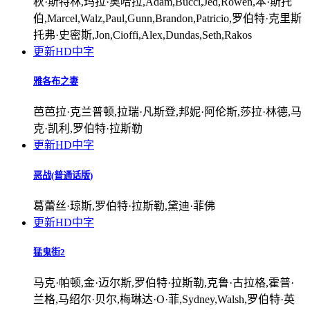
秋·斯特林,玛拉·奥哈拉,Adam,Bucci,Jed,Rowen,本·斯托
伯,Marcel,Walz,Paul,Gunn,Brandon,Patricio,罗伯特·克里斯
托弗·史密斯,Jon,Cioffi,Alex,Dundas,Seth,Rakos
更新HD中字
雅各布之妻
芭芭拉·克兰普顿,拉瑞·凡斯登,邦妮·阿伦斯,莎拉·林德,马
克·凯利,罗伯特·拉斯勒
更新HD中字
恶战(普通话版)
葛蕾丝·琼斯,罗伯特·拉斯勒,黛迪·菲佛
更新HD中字
猛鬼街2
马克·帕顿,金·迈尔斯,罗伯特·拉斯勒,克鲁·古拉格,霍普·
兰格,马绍尔·贝尔,梅琳达·O·菲,Sydney,Walsh,罗伯特·英