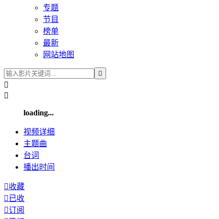
专题
节目
榜单
最新
网站地图



loading...
视频
详细
主题曲
台词
播出
时间

收藏

已收

订阅