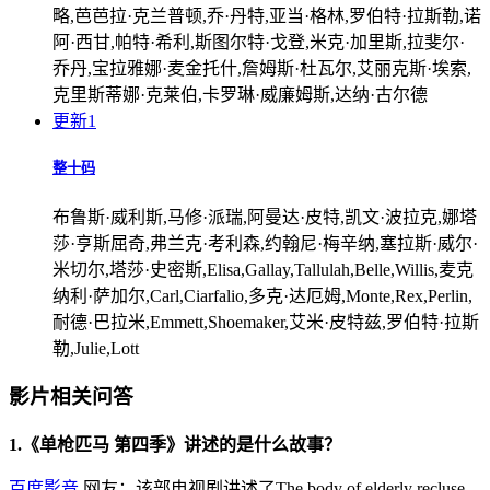
略,芭芭拉·克兰普顿,乔·丹特,亚当·格林,罗伯特·拉斯勒,诺
阿·西甘,帕特·希利,斯图尔特·戈登,米克·加里斯,拉斐尔·
乔丹,宝拉雅娜·麦金托什,詹姆斯·杜瓦尔,艾丽克斯·埃索,
克里斯蒂娜·克莱伯,卡罗琳·威廉姆斯,达纳·古尔德
更新1
整十码
布鲁斯·威利斯,马修·派瑞,阿曼达·皮特,凯文·波拉克,娜塔
莎·亨斯屈奇,弗兰克·考利森,约翰尼·梅辛纳,塞拉斯·威尔·
米切尔,塔莎·史密斯,Elisa,Gallay,Tallulah,Belle,Willis,麦克
纳利·萨加尔,Carl,Ciarfalio,多克·达厄姆,Monte,Rex,Perlin,
耐德·巴拉米,Emmett,Shoemaker,艾米·皮特兹,罗伯特·拉斯
勒,Julie,Lott
影片相关问答
1.《单枪匹马 第四季》讲述的是什么故事？
百度影音
网友：该部电视剧讲述了The body of elderly recluse