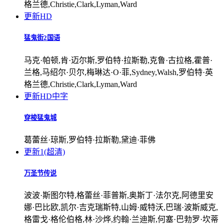
格兰德,Christie,Clark,Lyman,Ward
更新HD
猛鬼街2国语
马克·帕顿,肯·迈尔斯,罗伯特·拉斯勒,克鲁·古拉格,霍普·
兰格,马绍尔·贝尔,梅琳达·O·菲,Sydney,Walsh,罗伯特·英
格兰德,Christie,Clark,Lyman,Ward
更新HD中字
穿梭猛鬼城
葛蕾丝·琼斯,罗伯特·拉斯勒,黛迪·菲佛
更新1(超清)
万圣节传说
波波·斯图尔特,格蕾丝·菲普斯,奥斯丁·法尔克,阿德里安
娜·巴比欧,凯尔·吉克瑞斯特,山姆·威特沃,巴瑞·波斯威克,
格雷戈·格伦伯格,林·沙烨,约翰·兰迪斯,何塞·巴勃罗·坎蒂