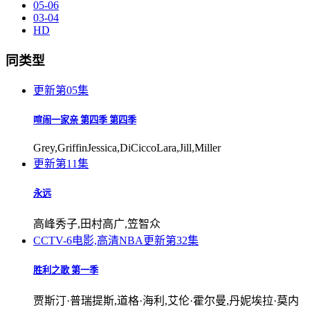
05-06
03-04
HD
同类型
更新第05集
喧闹一家亲 第四季 第四季
Grey,GriffinJessica,DiCiccoLara,Jill,Miller
更新第11集
永远
高峰秀子,田村高广,笠智众
CCTV-6电影,高清NBA
更新第32集
胜利之歌 第一季
贾斯汀·普瑞提斯,道格·海利,艾伦·霍尔曼,丹妮埃拉·莫内