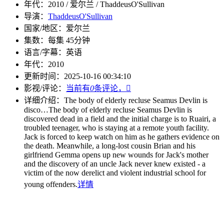
年代：
2010 / 爱尔兰 / ThaddeusO'Sullivan
导演：
ThaddeusO'Sullivan
国家/地区：
爱尔兰
集数：
每集 45分钟
语言/字幕：
英语
年代：
2010
更新时间：
2025-10-16 00:34:10
影视/评论：
当前有
0
条评论，

详细介绍：
The body of elderly recluse Seamus Devlin is
disco…
The body of elderly recluse Seamus Devlin is
discovered dead in a field and the initial charge is to Ruairi, a
troubled teenager, who is staying at a remote youth facility.
Jack is forced to keep watch on him as he gathers evidence on
the death. Meanwhile, a long-lost cousin Brian and his
girlfriend Gemma opens up new wounds for Jack's mother
and the discovery of an uncle Jack never knew existed - a
victim of the now derelict and violent industrial school for
young offenders.
详情