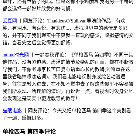
牵绊，还有世俗了的心。但是这都不影响我和我的另一半每周
都会选择一部好片欣赏的好习惯。
丢豆网
丨网友评论：ThaddeusO'Sullivan导演的作品，有欢
笑、有泪水、有喜悦、有悲伤...，虚拟世界中的感情是多彩
的，并不同于我们现实中不爽就一直玩的感觉，虚拟感情的交
错，当看完之后会觉得更加舒畅。
mtime时光网
丨一梦春秋评论：《单枪匹马 第四季》不同于其
他作品，没有紧迫感、虚浮的情节及杂乱的画面，却在不断教
导我们，不像老师家长苦口婆心语重心长的教诲(为遵重在这
里我省略掉啰嗦这词)。我们看电影电视剧亦或综艺动漫逗
号，往往是融入进去，在不知不觉中去了解这些似乎不容易被
我们所发现、所理解的道理。再说近一点，看视频时设身处地
会发现这是现实中更近教导的教导！
猫眼电影
丨网友评论：今天又把单枪匹马 第四季这个美剧看
了一遍，感慨良多。
单枪匹马 第四季评论