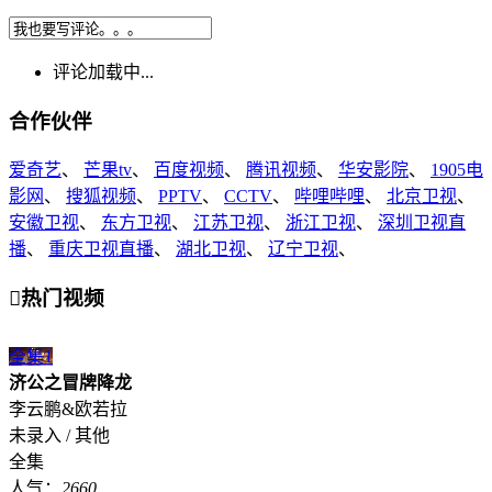
评论加载中...
合作伙伴
爱奇艺
、
芒果tv
、
百度视频
、
腾讯视频
、
华安影院
、
1905电
影网
、
搜狐视频
、
PPTV
、
CCTV
、
哔哩哔哩
、
北京卫视
、
安徽卫视
、
东方卫视
、
江苏卫视
、
浙江卫视
、
深圳卫视直
播
、
重庆卫视直播
、
湖北卫视
、
辽宁卫视
、

热门视频
全集
1
济公之冒牌降龙
李云鹏&欧若拉
未录入 / 其他
全集
人气：
2660