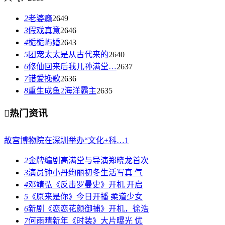
2
老婆瘾
2649
3
假戏真意
2646
4
栀栀屿婚
2643
5
团宠太太是从古代来的
2640
6
修仙回来后我儿孙满堂…
2637
7
错爱挽歌
2636
8
重生成鱼2海洋霸主
2635

热门资讯
故宫博物院在深圳举办“文化+科…
1
2
金牌编剧高满堂与导演郑晓龙首次
3
演员钟小丹绚丽初冬生活写真 气
4
邓靖弘《反击罗曼史》开机 开启
5
《原来是你》今日开播 柔道少女
6
新剧《恋恋花颜御捕》开机，徐浩
7
何雨晴新年《时装》大片曝光 优