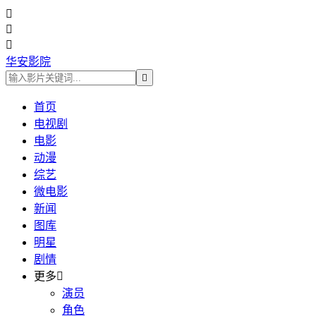



华安影院

首页
电视剧
电影
动漫
综艺
微电影
新闻
图库
明星
剧情
更多

演员
角色