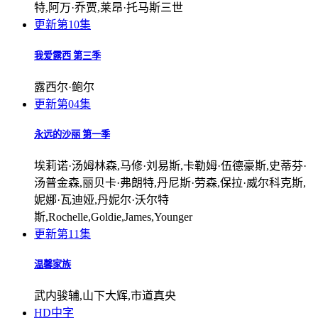
特,阿万·乔贾,莱昂·托马斯三世
更新第10集
我爱露西 第三季
露西尔·鲍尔
更新第04集
永远的沙丽 第一季
埃莉诺·汤姆林森,马修·刘易斯,卡勒姆·伍德豪斯,史蒂芬·
汤普金森,丽贝卡·弗朗特,丹尼斯·劳森,保拉·威尔科克斯,
妮娜·瓦迪娅,丹妮尔·沃尔特
斯,Rochelle,Goldie,James,Younger
更新第11集
温馨家族
武内骏辅,山下大辉,市道真央
HD中字