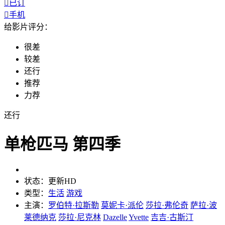

已订

手机
给影片评分：
很差
较差
还行
推荐
力荐
还行
单枪匹马 第四季
状态：
更新HD
类型：
生活
游戏
主演：
罗伯特·拉斯勒
莫妮卡·派伦
莎拉·弗伦奇
萨拉·波
莱德纳克
莎拉·尼克林
Dazelle
Yvette
吉吉·古斯汀