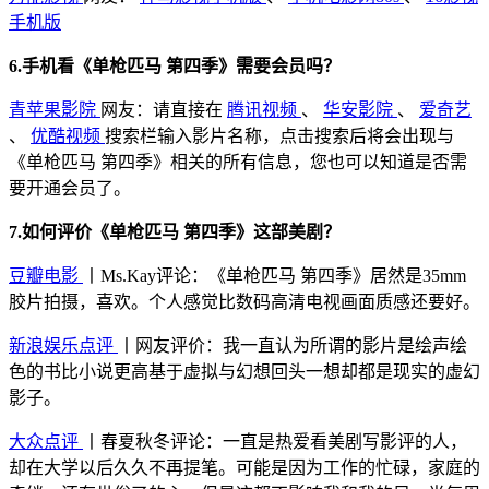
手机版
6.手机看《单枪匹马 第四季》需要会员吗？
青苹果影院
网友：请直接在
腾讯视频
、
华安影院
、
爱奇艺
、
优酷视频
搜索栏输入影片名称，点击搜索后将会出现与
《单枪匹马 第四季》相关的所有信息，您也可以知道是否需
要开通会员了。
7.如何评价《单枪匹马 第四季》这部美剧？
豆瓣电影
丨Ms.Kay评论：《单枪匹马 第四季》居然是35mm
胶片拍摄，喜欢。个人感觉比数码高清电视画面质感还要好。
新浪娱乐点评
丨网友评价：我一直认为所谓的影片是绘声绘
色的书比小说更高基于虚拟与幻想回头一想却都是现实的虚幻
影子。
大众点评
丨春夏秋冬评论：一直是热爱看美剧写影评的人，
却在大学以后久久不再提笔。可能是因为工作的忙碌，家庭的