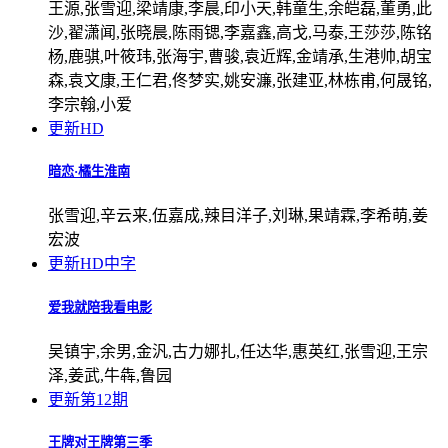
王源,张雪迎,梁靖康,李晨,印小天,韩童生,余皑磊,董勇,此
沙,翟潇闻,张晓晨,陈雨锶,李嘉鑫,高戈,马泰,王莎莎,陈铭
杨,鹿骐,叶筱玮,张海宇,曹骏,袁近辉,金靖承,生港帅,胡宝
森,袁文康,王仁君,佟梦实,姚安濂,张建亚,林栋甫,何晟铭,
李宗翰,小爱
更新HD
暗恋·橘生淮南
张雪迎,辛云来,伍嘉成,辣目洋子,刘琳,果靖霖,李希萌,姜
宏波
更新HD中字
爱我就陪我看电影
吴镇宇,余男,金汎,古力娜扎,任达华,惠英红,张雪迎,王宗
泽,姜武,牛犇,鲁园
更新第12期
王牌对王牌第三季