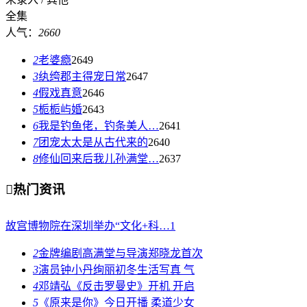
全集
人气：
2660
2
老婆瘾
2649
3
纨绔郡主得宠日常
2647
4
假戏真意
2646
5
栀栀屿婚
2643
6
我是钓鱼佬，钓条美人…
2641
7
团宠太太是从古代来的
2640
8
修仙回来后我儿孙满堂…
2637

热门资讯
故宫博物院在深圳举办“文化+科…
1
2
金牌编剧高满堂与导演郑晓龙首次
3
演员钟小丹绚丽初冬生活写真 气
4
邓靖弘《反击罗曼史》开机 开启
5
《原来是你》今日开播 柔道少女