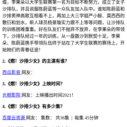
煌，李果朵以大学生联赛第一名为目标不断努力，成立了女子
沙排队，并且说服陈蔚蓝等一众队友加入队中。谁知陈蔚蓝和
沙排男神高歌互相看不上，再加上大三学姐严小鲸、莫西西的
敷衍和划水，新人球员杨景璇实力跟不上等等问题，让沙排队
的训练困难重重。好在队友们不抛弃不放弃，在李果朵的带领
下，沙排队经过一年的训练，从一盘散沙到默契十足，李果
朵、陈蔚蓝携手带领队伍终于站在了大学生联赛的赛场上，开
始她们的青春征途！
2.《燃！沙排少女》的主演有谁？
西瓜影音
网友：
3.《燃！沙排少女》上映时间？
光棍影院
网友：上映播出时间2021！
4.《燃！沙排少女》有多少集？
百度云资源
网友：
集数：
共36集 | 每集 45分钟