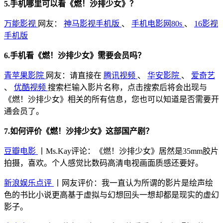
5.手机哪里可以看《燃！沙排少女》？
万能影视
网友：
神马影视手机版
、
手机电影网80s
、
16影视
手机版
6.手机看《燃！沙排少女》需要会员吗？
青苹果影院
网友：请直接在
腾讯视频
、
华安影院
、
爱奇艺
、
优酷视频
搜索栏输入影片名称，点击搜索后将会出现与
《燃！沙排少女》相关的所有信息，您也可以知道是否需要开
通会员了。
7.如何评价《燃！沙排少女》这部国产剧？
豆瓣电影
丨Ms.Kay评论：《燃！沙排少女》居然是35mm胶片
拍摄，喜欢。个人感觉比数码高清电视画面质感还要好。
新浪娱乐点评
丨网友评价：我一直认为所谓的影片是绘声绘
色的书比小说更高基于虚拟与幻想回头一想却都是现实的虚幻
影子。