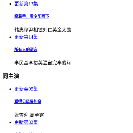
更新第13集
牵着手，看夕阳西下
韩惠珍尹相铉刘仁英金太勋
更新第14集
所有人的谎言
李民基李裕英温宙完李俊赫
同主演
更新至05集
看得见风景的窗
张雪迎,高至霆
更新第32集