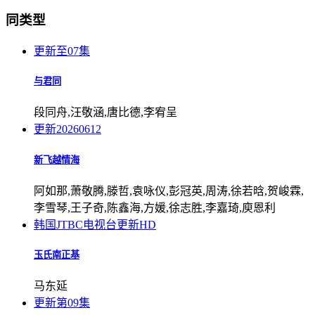
同类型
更新至07集
与君同
段同舟,汪敬涵,唐比德,李宥呈
更新20260612
新飞越情海
阿如那,萧敬腾,滕哲,袁咏仪,彭冠英,周涛,徐若晗,贺峻霖,
李雪琴,王子奇,陈鑫海,方媛,徐志胜,李嘉琦,庾恩利
韩国JTBC电视台
更新HD
玉氏南正基
马东延
更新第09集