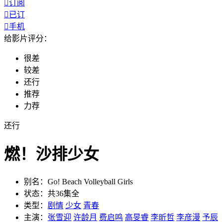

订阅

已订

手机
给影片评分：
很差
较差
还行
推荐
力荐
还行
燃！沙排少女
别名：
Go! Beach Volleyball Girls
状态：
共36集全
类型：
剧情
少女
青春
主演：
张雪迎
许龄月
费启鸣
高旻睿
李昕哲
李彦漫
予辰