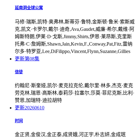
延南洞全球公寓
马修·瑞斯,凯特·奥弗林,斯蒂芬·鲁特,金斯顿·鲁米·索斯威
克,凯文·卡罗尔,戴尔·迪奇,Ava,Gaudet,威廉·希尔,戴维·阿
姆斯特朗,伊莱·D·戈斯,Jimmy,Shirts,伊恩·莱昂斯,克里斯
托弗·C·詹姆斯,Shawn,Jain,Kevin,F.,Conway,Pat,Fitz,雷纳
尔多·特罗亚,Lee,DiFilippo,Vincent,Flynn,Suzanne,Gillies
更新第08集
信徒
约翰尼·斯奎娅,凯尔·麦克拉克伦,戴尔里·林多,杰克·麦克
劳克林,瑞恩·高斯林,泰莉莎·拉塞尔,莎莫·菲尼克斯,比利·
赞恩,加瑞特·迪拉胡特
更新20260610
时间
金正贤,金俊汉,金正泰,成贤娥,河正宇,朴志妍,金成珉