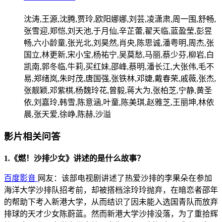
沈涛,王源,沈腾,贾玲,欧阳娜娜,刘芸,凌潇肃,周一围,舒畅,
张雪迎,郑恺,刘天池,于月仙,辛芷蕾,翟天临,蓝盈莹,彭昱
畅,六小龄童,张光北,刘昊然,肖央,陈思诚,潘粤明,周杰,张
国立,林更新,宋小宝,杨祐宁,吴莫愁,马丽,蔡少芬,柳岩,白
凯南,郭冬临,牛莉,买红妹,邵峰,蔡明,潘长江,大张伟,毛不
易,郑绪岚,朱时茂,唐国强,张铁林,邓婕,戴春荣,戚薇,张杰,
张靓颖,邓紫棋,杨魏玲花,曾毅,蒋大为,张柏芝,宁静,黄圣
依,刘嘉玲,韩雪,陈意涵,叶童,陈美琪,赵雅芝,王丽坤,林依
晨,张天爱,徐峥,陈赫,沙溢
影片相关问答
1.《燃！沙排少女》讲述的是什么故事？
百度影音
网友：该部电视剧讲述了热爱沙排的李果朵在参加
海洋大学沙排队招考前，却被搭档涂玲玲抛弃，在暗恋者邵年
的帮助下考入新港大学，从而结识了因未能入选国青队而放弃
排球的天才少女陈蔚蓝。然而新港大学沙排没落，为了重拾辉