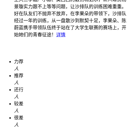
景璇实力跟不上等等问题，让沙排队的训练困难重重。
好在队友们不抛弃不放弃，在李果朵的带领下，沙排队
经过一年的训练，从一盘散沙到默契十足，李果朵、陈
蔚蓝携手带领队伍终于站在了大学生联赛的赛场上，开
始她们的青春征途！
详情
力荐
人
推荐
人
还行
人
较差
人
很差
人