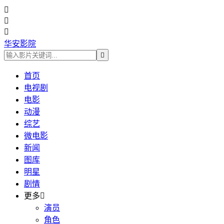



华安影院

首页
电视剧
电影
动漫
综艺
微电影
新闻
图库
明星
剧情
更多

演员
角色