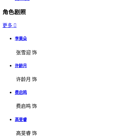
角色剧照
更多

李果朵
张雪迎 饰
许龄月
许龄月 饰
费启鸣
费启鸣 饰
高旻睿
高旻睿 饰