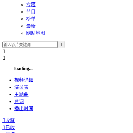
专题
节目
榜单
最新
网站地图



loading...
视频
详细
演员
表
主题曲
台词
播出
时间

收藏

已收