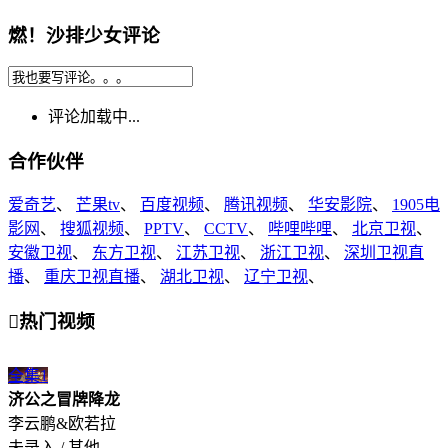
燃！沙排少女评论
评论加载中...
合作伙伴
爱奇艺
、
芒果tv
、
百度视频
、
腾讯视频
、
华安影院
、
1905电
影网
、
搜狐视频
、
PPTV
、
CCTV
、
哔哩哔哩
、
北京卫视
、
安徽卫视
、
东方卫视
、
江苏卫视
、
浙江卫视
、
深圳卫视直
播
、
重庆卫视直播
、
湖北卫视
、
辽宁卫视
、

热门视频
全集
1
济公之冒牌降龙
李云鹏&欧若拉
未录入 / 其他