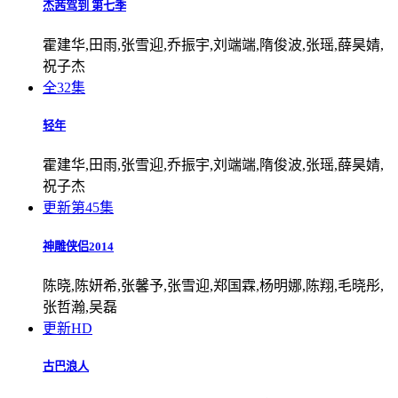
杰茜驾到 第七季
霍建华,田雨,张雪迎,乔振宇,刘端端,隋俊波,张瑶,薛昊婧,
祝子杰
全32集
轻年
霍建华,田雨,张雪迎,乔振宇,刘端端,隋俊波,张瑶,薛昊婧,
祝子杰
更新第45集
神雕侠侣2014
陈晓,陈妍希,张馨予,张雪迎,郑国霖,杨明娜,陈翔,毛晓彤,
张哲瀚,吴磊
更新HD
古巴浪人