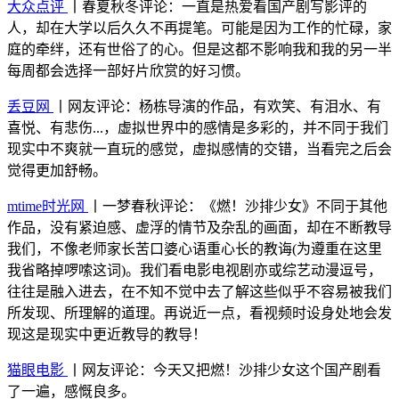
大众点评
丨春夏秋冬评论：一直是热爱看国产剧写影评的
人，却在大学以后久久不再提笔。可能是因为工作的忙碌，家
庭的牵绊，还有世俗了的心。但是这都不影响我和我的另一半
每周都会选择一部好片欣赏的好习惯。
丢豆网
丨网友评论：杨栋导演的作品，有欢笑、有泪水、有
喜悦、有悲伤...，虚拟世界中的感情是多彩的，并不同于我们
现实中不爽就一直玩的感觉，虚拟感情的交错，当看完之后会
觉得更加舒畅。
mtime时光网
丨一梦春秋评论：《燃！沙排少女》不同于其他
作品，没有紧迫感、虚浮的情节及杂乱的画面，却在不断教导
我们，不像老师家长苦口婆心语重心长的教诲(为遵重在这里
我省略掉啰嗦这词)。我们看电影电视剧亦或综艺动漫逗号，
往往是融入进去，在不知不觉中去了解这些似乎不容易被我们
所发现、所理解的道理。再说近一点，看视频时设身处地会发
现这是现实中更近教导的教导！
猫眼电影
丨网友评论：今天又把燃！沙排少女这个国产剧看
了一遍，感慨良多。