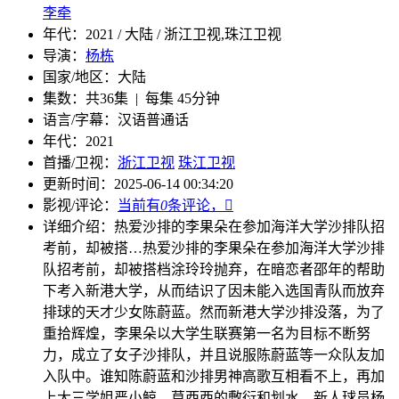
李牵
年代：
2021 / 大陆 / 浙江卫视,珠江卫视
导演：
杨栋
国家/地区：
大陆
集数：
共36集 | 每集 45分钟
语言/字幕：
汉语普通话
年代：
2021
首播/卫视：
浙江卫视
珠江卫视
更新时间：
2025-06-14 00:34:20
影视/评论：
当前有
0
条评论，

详细介绍：
热爱沙排的李果朵在参加海洋大学沙排队招
考前，却被搭…
热爱沙排的李果朵在参加海洋大学沙排
队招考前，却被搭档涂玲玲抛弃，在暗恋者邵年的帮助
下考入新港大学，从而结识了因未能入选国青队而放弃
排球的天才少女陈蔚蓝。然而新港大学沙排没落，为了
重拾辉煌，李果朵以大学生联赛第一名为目标不断努
力，成立了女子沙排队，并且说服陈蔚蓝等一众队友加
入队中。谁知陈蔚蓝和沙排男神高歌互相看不上，再加
上大三学姐严小鲸、莫西西的敷衍和划水，新人球员杨